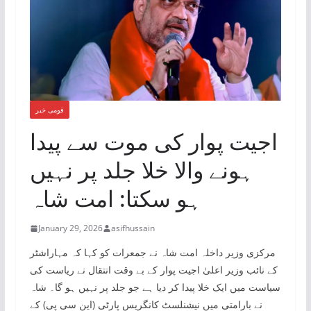
قومی خبر
اجیت پوار کی موت سے پیدا
ہونے والا خلا جلد پر نہیں
ہو سکتا: امت شاہ
January 29, 2026
asifhussain
مرکزی وزیر داخلہ امت شاہ نے جمعرات کو کہا کہ مہاراشٹر
کے نائب وزیر اعلیٰ اجیت پوار کے بے وقت انتقال نے ریاست کی
سیاست میں ایک خلا پیدا کر دیا ہے جو جلد پر نہیں ہو گا۔ شاہ
نے بارامتی میں نیشنلسٹ کانگریس پارٹی (این سی پی) کے