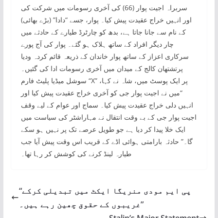
سربراہ اجیت پوار (66) کی آخری رسومات میں شرکت کی
اور انہیں خراج عقیدت پیش کیا۔ پوار، جسے “دادا” (بڑے بھائی)
کے نام سے جانا جاتا ہے، بدھ کو چارٹرڈ طیارے کے حادثے میں
چار دیگر افراد کے ساتھ ہلاک ہو گئے۔ پوار کی آج پورے
سرکاری اعزاز کے ساتھ پوار خاندان کے ذریعہ قائم کردہ ودیا
پرتشتھان کالج کے میدان میں آخری رسومات ادا کی گئیں۔
سوشل میڈیا پلیٹ فارم “X” پر ایک پوسٹ میں، شاہ نے کہا،
“میں نے اجیت پوار جی کو آخری خراج عقیدت پیش کیا اور
انہیں دلی خراج عقیدت پیش کیا۔ سماج اور عوام کے لیے وقف
اجیت پوار جی کے بے وقت انتقال نے مہاراشٹر کی سیاست میں
ایک خلا پیدا کر دیا ہے جو طویل عرصے تک پر نہیں ہو سکے
گا۔” حادثہ بارامتی ہوائی اڈے کے قریب اس وقت پیش آیا جب
طیارہ لینڈ کرنے کی کوشش کر رہا تھا۔
“پی ایم مودی منریگا ایکٹ میں تبدیلی کرکے
غریبوں کے حقوق چھین رہے ہیں۔”