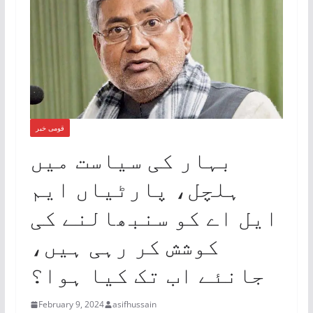
قومی خبر
بہار کی سیاست میں
ہلچل، پارٹیاں ایم
ایل اے کو سنبھالنے کی
کوشش کر رہی ہیں،
جانئے اب تک کیا ہوا؟
February 9, 2024
asifhussain