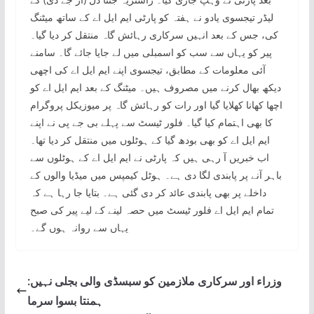
لیڈر تیجسوی یادو نے ہفتہ کو پارٹی ایم ایل اے کے ساتھ میٹنگ
کی، جس کے بعد انہیں سرکاری رہائش گاہ منتقل کر دیا گیا۔
پیر کو یہاں سے سب کو اسمبلی میں لے جایا جائے گا۔ سامنے
آئی معلومات کے مطابق، تیجسوی اپنے ایم ایل اے کی اچھی
دیکھ بھال کرنے میں مصروف ہیں۔ میٹنگ کے بعد ایم ایل اے کو
اچھا کھانا کھلایا گیا اور رات کو رہائش گاہ پر میوزیکل پروگرام
کا بھی اہتمام کیا گیا۔ فلور ٹیسٹ سے پہلے بی جے پی نے اپنے
ایم ایل اے کو بھی بودھ گیا کے ہوٹلوں میں منتقل کر دیا تھا۔
اب خبریں آ رہی ہیں کہ پارٹی نے ایم ایل اے کے ہوٹلوں سے
باہر آنے پر پابندی لگا دی ہے۔ ہوٹل کیمپس میں میڈیا والوں کے
داخلے پر بھی پابندی عائد کر دی گئی ہے۔ بتایا جا رہا ہے کہ
تمام ایم ایل اے فلور ٹیسٹ میں حصہ لینے کے لیے پیر کی صبح
یہاں سے روانہ ہوں گے۔
وزراء اور سرکاری ملازمین کو سبسڈی والی بجلی نہیں:
ہمنتا بسوا سرما