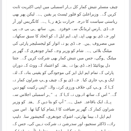
چیف منسٹر نتیش کمار کل بہار اسمبلی میں اپنی اکثریت ثابت
کریں گے۔ وزیراعلیٰ کو فلور ٹیسٹ پر یقین ہے۔ لیکن پھر بھی
ریاستی سیاست کا درجہ حرارت بڑھ رہا ہے۔ کانگریس اور آر
جے ڈی ہارس ٹریڈنگ سے خوفزدہ ہیں۔ ساتھ ہی بی جے پی
اور جے ڈی یو بھی اپنے اپنے ایم ایل اے کو اتحاد کا سبق سکھانے
میں مصروف ہیں۔ جے ڈی یو نے اتوار کو لیجسلیچر پارٹی کی
میٹنگ بلائی ہے۔ شام کو وزیر وجے کمار چودھری کے گھر پر
میٹنگ ہوگی، جس میں نتیش کمار بھی شرکت کریں گے۔ جنتا
دل یونائیٹڈ (جے ڈی یو) نے ہفتہ کو اعتماد کے ووٹ کے دوران
پارٹی کے تمام ایم ایل ایز کی موجودگی کو یقینی بنانے کے لئے
ایک وہپ جاری کیا۔ جے ڈی یو کے چیف وہپ شراون کمار نے
کہا کہ وہپ کی خلاف ورزی کرنے والے “اپنی رکنیت کھو دیں
گے۔” اس کے ساتھ انہوں نے کہا کہ یہ “ہر اسمبلی اجلاس سے
پہلے ایک باقاعدہ عمل ہے۔” آپ کو بتا دیں کہ ہفتہ کو وزیر
شراون کمار کے گھر پر ضیافت کا اہتمام کیا گیا تھا۔ اس میں
ایم ایل اے بیما بھارتی، اشوک چودھری، گنجیشور ساہ دلیپ
رائے، ڈاکٹر سنجیو، اور سدرشن نے شرکت نہیں کی، جس کے
بعد پارٹی نے وہپ جاری کیا۔ راشٹریہ جنتا دل (آر جے ڈی) کے