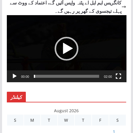
کانگریس ایم ایل اے پٹنہ واپس آئیں گے، اعتماد کے ووٹ سے
پہلے تیجسوی کے گھر پر رہیں گے۔
V
i
d
e
o
P
l
a
00:00
02:00
y
e
r
کیلنڈر
August 2026
S
M
T
W
T
F
S
1