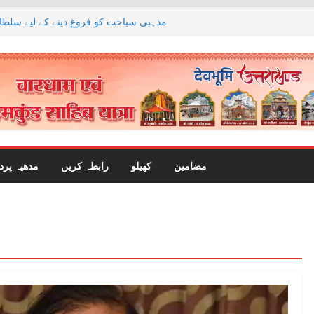
مذہبی سیاحت کو فروغ دینے کے لیے سلطان
ہوائی اڈہ بنای
پچھلی حکومتوں نے ناانصا
کا الزام لگاتے ہوئے اس پ
جگن موہن ریڈی کے دوروں پر سخت پاب
وزیر اعلیٰ سی جوزف وجے نے وزیر اعظم ن
کر نچلے دریا کی ریاستوں کے حقوق پر قان
مضامین
کھیلو
رابطہ کریں
مدھیہ پر