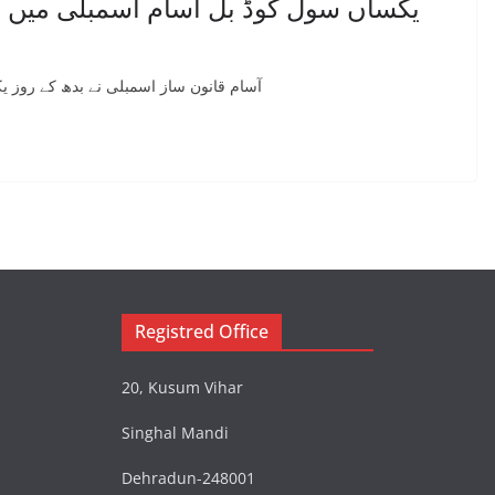
یکساں سول کوڈ بل آسام اسمبلی میں پ
آسام قانون ساز اسمبلی نے بدھ کے روز یکساں سول کو
Registred Office
20, Kusum Vihar
Singhal Mandi
Dehradun-248001