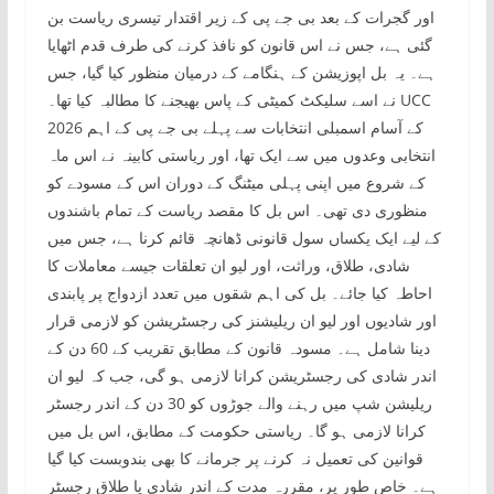
اور گجرات کے بعد بی جے پی کے زیر اقتدار تیسری ریاست بن
گئی ہے، جس نے اس قانون کو نافذ کرنے کی طرف قدم اٹھایا
ہے۔ یہ بل اپوزیشن کے ہنگامے کے درمیان منظور کیا گیا، جس
نے اسے سلیکٹ کمیٹی کے پاس بھیجنے کا مطالبہ کیا تھا۔ UCC
2026 کے آسام اسمبلی انتخابات سے پہلے بی جے پی کے اہم
انتخابی وعدوں میں سے ایک تھا، اور ریاستی کابینہ نے اس ماہ
کے شروع میں اپنی پہلی میٹنگ کے دوران اس کے مسودے کو
منظوری دی تھی۔ اس بل کا مقصد ریاست کے تمام باشندوں
کے لیے ایک یکساں سول قانونی ڈھانچہ قائم کرنا ہے، جس میں
شادی، طلاق، وراثت، اور لیو ان تعلقات جیسے معاملات کا
احاطہ کیا جائے۔ بل کی اہم شقوں میں تعدد ازدواج پر پابندی
اور شادیوں اور لیو ان ریلیشنز کی رجسٹریشن کو لازمی قرار
دینا شامل ہے۔ مسودہ قانون کے مطابق تقریب کے 60 دن کے
اندر شادی کی رجسٹریشن کرانا لازمی ہو گی، جب کہ لیو ان
ریلیشن شپ میں رہنے والے جوڑوں کو 30 دن کے اندر رجسٹر
کرانا لازمی ہو گا۔ ریاستی حکومت کے مطابق، اس بل میں
قوانین کی تعمیل نہ کرنے پر جرمانے کا بھی بندوبست کیا گیا
ہے۔ خاص طور پر، مقررہ مدت کے اندر شادی یا طلاق رجسٹر