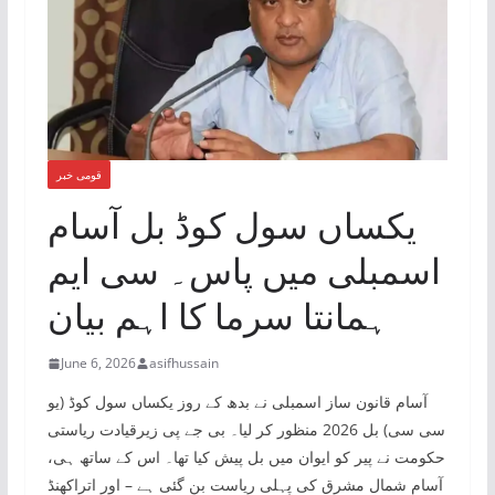
قومی خبر
یکساں سول کوڈ بل آسام
اسمبلی میں پاس۔ سی ایم
ہمانتا سرما کا اہم بیان
June 6, 2026
asifhussain
آسام قانون ساز اسمبلی نے بدھ کے روز یکساں سول کوڈ (یو
سی سی) بل 2026 منظور کر لیا۔ بی جے پی زیرقیادت ریاستی
حکومت نے پیر کو ایوان میں بل پیش کیا تھا۔ اس کے ساتھ ہی،
آسام شمال مشرق کی پہلی ریاست بن گئی ہے – اور اتراکھنڈ