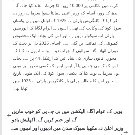
کرنے میں ناکامی پر 10,000 روپے کا جرمانہ عائد کیا جائے گا۔
بدھ کے روز، آسام کے وزیر اعلیٰ ہمانتا بسوا سرما نے زور دے
کر کہا کہ کانگریس پارٹی نے 1925 کے اوائل میں ہی یکساں
سول کوڈ کی وکالت کی تھی۔ انہوں نے الزام لگایا کہ اپوزیشن
پارٹی اب سیکولر نہیں ہے اور اس کی بجائے ایک مخصوص
کمیونٹی کی نمائندہ بن گئی ہے۔ ‘آسام، 2026 بل’ پر بحث کے
دوران اٹھائے گئے سوالوں کا جواب دیتے ہوئے، انہوں نے کہا کہ
مجوزہ قانون سازی کی بنیاد آئین کے آرٹیکل 44 پر ہے، بجائے
اس کے کہ بی جے پی یا آر ایس ایس کے کسی نظریے پر مبنی
ہو۔ سرما نے نوٹ کیا کہ یکساں سول کوڈ کی ایک طویل تاریخ
ہے، اور اس کا مطالبہ پہلی بار کانگریس پارٹی نے 1925 میں
اٹھایا تھا۔
یوپی کے عوام اگلے الیکشن میں بی جے پی کو خوب ماریں
گے اور ختم کریں گے: اکھلیش یادو
وزیر اعلیٰ نے مکھیا سیوک سدن میں ادیبوں اور ادیبوں سے