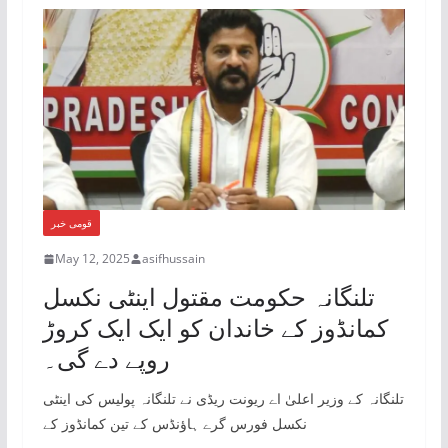
قومی خبر
May 12, 2025
asifhussain
تلنگانہ حکومت مقتول اینٹی نکسل
کمانڈوز کے خاندان کو ایک ایک کروڑ
روپے دے گی۔
تلنگانہ کے وزیر اعلیٰ اے ریونت ریڈی نے تلنگانہ پولیس کی اینٹی
نکسل فورس گرے ہاؤنڈس کے تین کمانڈوز کے