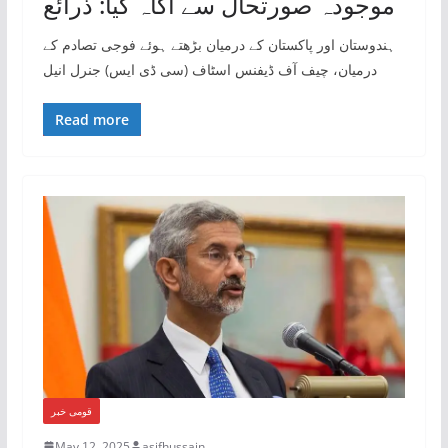
موجودہ صورتحال سے آگاہ کیا: ذرائع
ہندوستان اور پاکستان کے درمیان بڑھتے ہوئے فوجی تصادم کے
درمیان، چیف آف ڈیفنس اسٹاف (سی ڈی ایس) جنرل انیل
Read more
قومی خبر
May 12, 2025
asifhussain