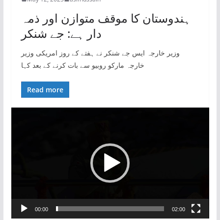
ہندوستان کا موقف متوازن اور ذمہ
دار ہے: جے شنکر
وزیر خارجہ ایس جے شنکر نے ہفتے کے روز امریکی وزیر
خارجہ مارکو روبیو سے بات کرنے کے بعد کہا
Read more
V
i
d
e
o
P
l
a
00:00
02:00
y