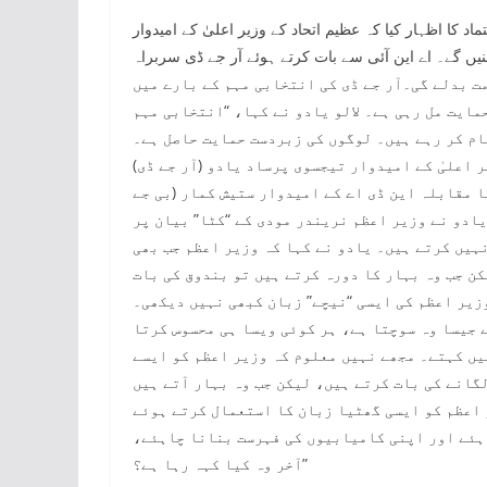
ماد کا اظہار کیا کہ عظیم اتحاد کے وزیر اعلیٰ کے امیدوار
بنیں گے۔ اے این آئی سے بات کرتے ہوئے آر جے ڈی سربراہ
بار وزیر اعلیٰ بنیں گے۔ 14 نومبر کو حکومت بدلے گی۔آر جے ڈی کی انتخابی مہم کے بارے میں
مایت مل رہی ہے۔ لالو یادو نے کہا، “انتخابی مہم
ام کر رہے ہیں۔ لوگوں کی زبردست حمایت حاصل ہے۔
 اعلیٰ کے امیدوار تیجسوی پرساد یادو (آر جے ڈی)
 مقابلہ این ڈی اے کے امیدوار ستیش کمار (بی جے
یادو نے وزیر اعظم نریندر مودی کے “کٹا” بیان پر
ہیں کرتے ہیں۔ یادو نے کہا کہ وزیر اعظم جب بھی
ن جب وہ بہار کا دورہ کرتے ہیں تو بندوق کی بات
زیر اعظم کی ایسی “نیچے” زبان کبھی نہیں دیکھی۔
 جیسا وہ سوچتا ہے، ہر کوئی ویسا ہی محسوس کرتا
یں کہتے۔ مجھے نہیں معلوم کہ وزیر اعظم کو ایسے
گانے کی بات کرتے ہیں، لیکن جب وہ بہار آتے ہیں
 اعظم کو ایسی گھٹیا زبان کا استعمال کرتے ہوئے
ہئے اور اپنی کامیابیوں کی فہرست بنانا چاہئے،
آخر وہ کیا کہہ رہا ہے؟”