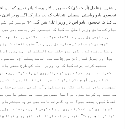
راشٹریہ جنتا دل (آر جے ڈی) کے سربراہ لالو پرساد یادو نے پیر کو اس اعت
تیجسوی یادو ریاستی اسمبلی انتخابات کے بعد بہار کے اگلے وزیر اعلیٰ 
نے کہا کہ تیجسوی یادو اس 
بہار کے سابق وزیر اعلیٰ نے کہا کہ تیجسوی کو ریاست بھر میں ح
بہت اچھی چل رہی ہے۔ اتحاد جیتے گا۔ مقامی رہنما اچھا ک
تیجسوی کو عوام کی حمایت مل رہی ہے۔” عظیم اتحاد کے وزیر
ویشالی ضلع کے راگھو پور حلقہ سے الیکشن لڑ رہے ہیں۔ ان کا
پی) اور چنچل کمار (جن سورج) سے ہے۔ اس سے پہلے آج، تیجسوی 
تنقید کرتے ہوئے کہا کہ وہ وزیر اعظم کی طرح منفی بات ن
گجرات کا دورہ کرتے ہیں تو فیکٹریوں کی بات کرتے ہیں، لیک
کرتے ہیں۔ آر جے ڈی لیڈر نے اصرار کیا کہ انہوں نے کسی و
تیجسوی یادو نے نامہ نگاروں سے کہا، “ہر کوئی ویسا سوچتا ہے
ہے جیسا وہ کرتے ہیں۔ ہم ایسا نہیں سوچتے، ہم منفی باتیں نہ
الفاظ کیوں پسند ہیں؟ جب وہ گجرات جاتے ہیں تو وہ فیکٹریاں ل
تو بندوق کی بات کرتے ہیں۔ ہم نے کبھی نہیں دیکھا کہ وزیر
کیا کہنا چاہیے؟” مفید ہے، اسے اپنا نقطہ نظر بیان کرنا چا