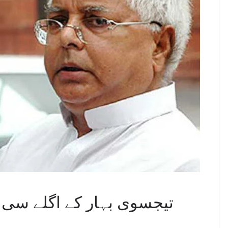
تیجسوی بہار کے اگلے سی ایم