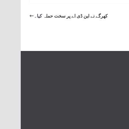
کھرگے نے این ڈی اے پر سخت حملہ کیا۔