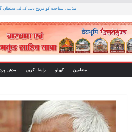
مذہبی سیاحت کو فروغ دینے کے لیے سلطان گن
ہوائی اڈہ بنایا جا
پچھلی حکومتوں نے ناانصافی ک
کا الزام لگاتے ہوئے اس پر س
جگن موہن ریڈی کے دوروں پر سخت پابندی
وزیر اعلیٰ سی جوزف وجے نے وزیر اعظم نرین
کر نچلے دریا کی ریاستوں کے حقوق پر قانونی
مضامین
کھیلو
رابطہ کریں
مدھیہ پر