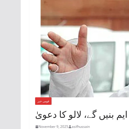
قومی خبر
 بنیں گے، لالو کا دعویٰ
November 9, 2025
asifhussain