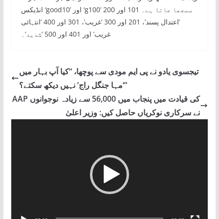
انڈیکس ‘good10’ اور ‘g100’ سمجھا جاتا ہے۔ 101 اور 200
‘اعتدال پسند’، 201 اور 300 ‘غریب’، 301 اور 400 ‘انتہائی
غریب’ اور 401 اور 500 ‘شدید’۔
تیجسوی یادو نے پی ایم مودی سے پوچھا، “کیا آپ بہار میں
‘مہا جنگل راج’ نہیں دیکھ سکتے؟”
AAP کی قیادت میں پنجاب میں 56,000 سے زیادہ نوجوانوں
نے سرکاری نوکریاں حاصل کیں: وزیر اعلیٰ
V
i
d
e
o
P
l
a