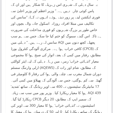
بہ سال دہلی کے شہری اس زہریلے کا شکار ہیں اور ان کے
پاس کوئی چارہ نہیں ہے۔” وزیر اعظم اور وزیر اعلیٰ سے
فوری ایکشن لینے پر زور دیتے ہوئے، انہوں نے کہا، “سانس کی
تکالیف میں مبتلا افراد، روزانہ اسکول جانے والے بچوں اور
خاص طور پر بزرگ شہریوں کو فوری مداخلت کی ضرورت
ہے تاکہ اس گندے سموگ کو ختم کیا جا سکے جس سے ہم سب
سانس لے رہے ہیں۔” دہلی میں AQI پچھلے کچھ دنوں میں
کافی خراب ہوا ہے۔ مرکزی آلودگی کنٹرول بورڈ (CPCB) کے
مطابق، رفتار میں کمی کے بعد، اتوار کی صبح ہوا کا مجموعی
معیار ‘انتہائی خراب’ زمرے میں رہا۔ دہلی کے لیے ایئر کوالٹی
ارلی وارننگ سسٹم (AQEWS) کے مطابق، شام اور رات کے
دوران شمال مغرب سے چلنے والی ہوا کی رفتار 8 کلومیٹر فی
گھنٹہ سے کم ہوگئی، جس سے آلودگی کے پھیلاؤ میں کمی آئی۔
17 مانیٹرنگ سٹیشنوں نے 400 سے اوپر ریڈنگ کے ساتھ ‘شدید’
ہوا کا معیار ریکارڈ کیا۔ وزیر پور میں سب سے زیادہ AQI 439
ریکارڈ کیا گیا۔ CPCB کے سمیر ایپ کے مطابق، 20 دیگر
اسٹیشنوں نے ‘انتہائی خراب’ ہوا کا معیار 300 سے اوپر کی
ریڈنگ کے ساتھ ریکارڈ کیا۔ 0 اور 50 کے درمیان ہوا کے معیار کا