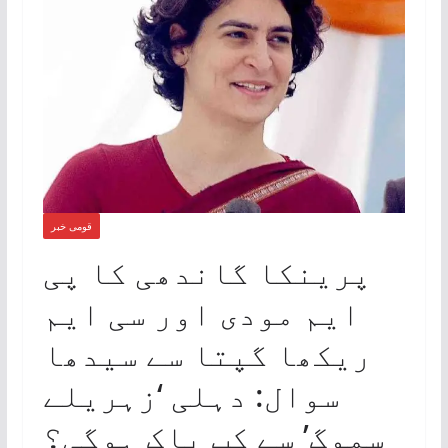
قومی خبر
پرینکا گاندھی کا پی
ایم مودی اور سی ایم
ریکھا گپتا سے سیدھا
سوال: دہلی ‘زہریلے
سموگ’ سے کب پاک ہوگی؟