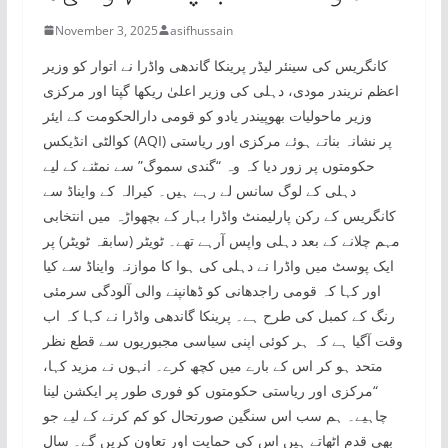
November 3, 2025
asifhussain
کانگریس کی سینئر لیڈر پرینکا گاندھی واڈرا نے اتوار کو وزیر
اعظم نریندر مودی، دہلی کی وزیر اعلیٰ ریکھا گپتا اور مرکزی
وزیر ماحولیات بھوپیندر یادو کو قومی دارالحکومت کے ایئر
کوالٹی انڈیکس (AQI) پر نشانہ بناتے ہوئے مرکزی اور ریاستی
حکومتوں پر زور دیا کہ وہ “گندی سموگ” سے نمٹنے کے لیے
دہلی کے لوگ سانس لے رہے ہیں۔ کیرالہ کے وایناڈ سے
کانگریس کے رکن پارلیمنٹ واڈرا بہار کے بچھواڑہ میں انتخابی
مہم چلانے کے بعد دہلی واپس آرہے تھے۔ ٹویٹر (سابقہ ​​ٹویٹر) پر
ایک پوسٹ میں واڈرا نے دہلی کی ہوا کا موازنہ وایناڈ سے کیا
اور کہا کہ قومی راجدھانی کو ڈھانپنے والی آلودگی سرمئی
رنگ کے کمبل کی طرح ہے۔ پرینکا گاندھی واڈرا نے کہا کہ اب
وقت آگیا ہے کہ ہر کوئی اپنی سیاسی مجبوریوں سے قطع نظر
متحد ہو کر اس کے بارے میں کچھ کرے۔ انہوں نے مزید کہا،
“مرکزی اور ریاستی حکومتوں کو فوری طور پر ایکشن لینا
چاہیے۔ ہم سب اس سنگین صورتحال کو کم کرنے کے لیے جو
بھی قدم اٹھاتے ہیں اس کی حمایت اور تعاون کریں گے۔ سال