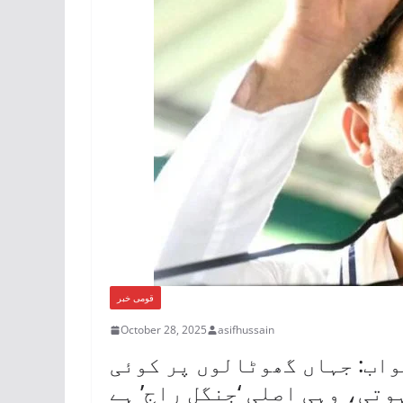
قومی خبر
October 28, 2025
asifhussain
واب: جہاں گھوٹالوں پر کوئی