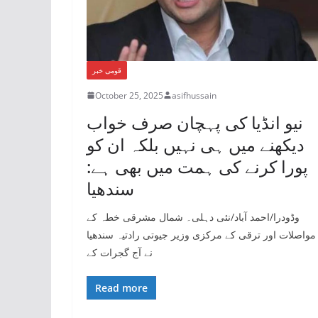
قومی خبر
October 25, 2025
asifhussain
نیو انڈیا کی پہچان صرف خواب
دیکھنے میں ہی نہیں بلکہ ان کو
پورا کرنے کی ہمت میں بھی ہے:
سندھیا
وڈودرا/احمد آباد/نئی دہلی۔ شمال مشرقی خطہ کے
مواصلات اور ترقی کے مرکزی وزیر جیوتی رادتیہ سندھیا
نے آج گجرات کے
Read more