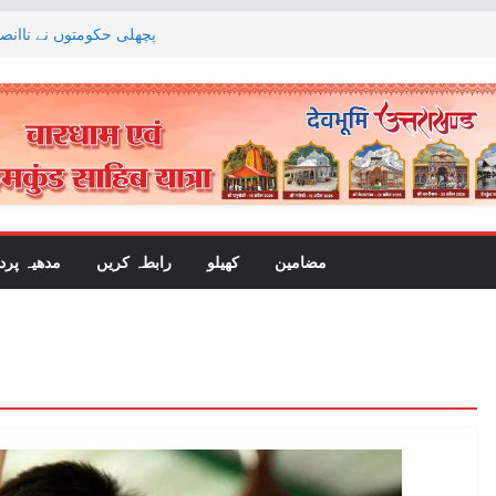
مذہبی سیاحت کو فروغ دینے کے لیے سلطان
ہوائی اڈہ بنای
پچھلی حکومتوں نے ناانصا
کا الزام لگاتے ہوئے اس پ
جگن موہن ریڈی کے دوروں پر سخت پاب
وزیر اعلیٰ سی جوزف وجے نے وزیر اعظم ن
کر نچلے دریا کی ریاستوں کے حقوق پر قان
مضامین
کھیلو
رابطہ کریں
مدھیہ پر