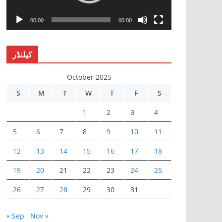
P
l
00:00
00:00
a
y
کیلنڈر
e
r
October 2025
S
M
T
W
T
F
S
1
2
3
4
5
6
7
8
9
10
11
12
13
14
15
16
17
18
19
20
21
22
23
24
25
26
27
28
29
30
31
« Sep
Nov »