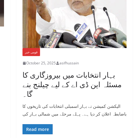
قومی خبر
October 25, 2025
asifhussain
بہار انتخابات میں بیروزگاری کا
مسئلہ این ڈی اے کے لیے چیلنج بنے
گا۔
الیکشن کمیشن نے بہار اسمبلی انتخابات کی تاریخوں کا
باضابطہ اعلان کر دیا ہے۔ پہلے مرحلے میں شمالی بہار کی
Read more