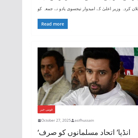
علان کردہ وزیر اعلیٰ کے امیدوار تیجسوی یادو نے جمعہ کو
Read more
قومی خبر
October 27, 2025
asifhussain
‘انڈیا’ اتحاد مسلمانوں کو صرف