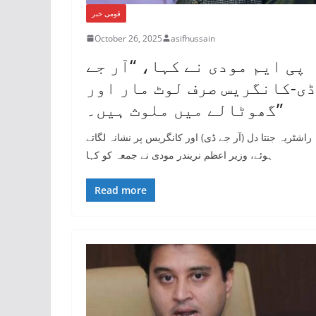
قومی خبر
October 26, 2025
asifhussain
پی ایم مودی نے کہا، “آر جے
ڈی-کانگریس صرف لوٹ مار اور
گھوٹالے میں ملوث ہیں۔”
راشٹریہ جنتا دل (آر جے ڈی) اور کانگریس پر نشانہ لگاتے
ہوئے، وزیر اعظم نریندر مودی نے جمعہ کو کہا
Read more