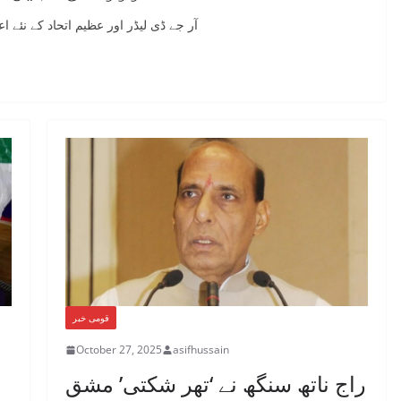
آر جے ڈی لیڈر اور عظیم اتحاد کے نئے ا
قومی خبر
October 27, 2025
asifhussain
راج ناتھ سنگھ نے ‘تھر شکتی’ مشق