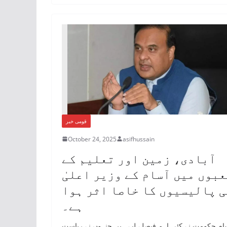
قومی خبر
October 24, 2025
asifhussain
آبادی، زمین اور تعلیم کے
عبوں میں آسام کے وزیر اعلیٰ
ی پالیسیوں کا خاصا اثر ہوا
ہے۔
ام حکومت نے کئی اہم فیصلے لیے ہیں جنہوں نے ریاست