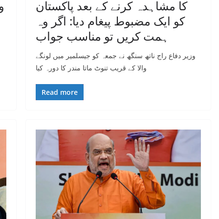
کا مشاہدہ کرنے کے بعد پاکستان
و
کو ایک مضبوط پیغام دیا: اگر وہ
ہمت کریں تو مناسب جواب
وزیر دفاع راج ناتھ سنگھ نے جمعہ کو جیسلمیر میں لونگے
والا کے قریب تنوٹ ماتا مندر کا دورہ کیا
Read more