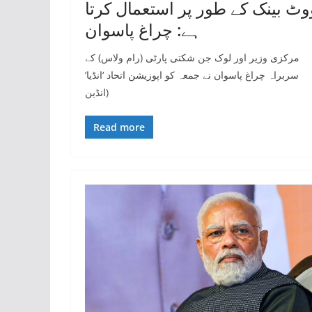
وٹ بینک کے طور پر استعمال کرتا
ہے: چراغ پاسوان
مرکزی وزیر اور لوک جن شکتی پارٹی (رام ولاس) کے
سربراہ چراغ پاسوان نے جمعہ کو اپوزیشن اتحاد ‘انڈیا’
(انڈین
Read more