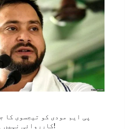
پی ایم مودی کو تیجسوی کا ج
کارروائی نہیں ہوتی، وہی اصلی ‘جنگل راج’ ہے!