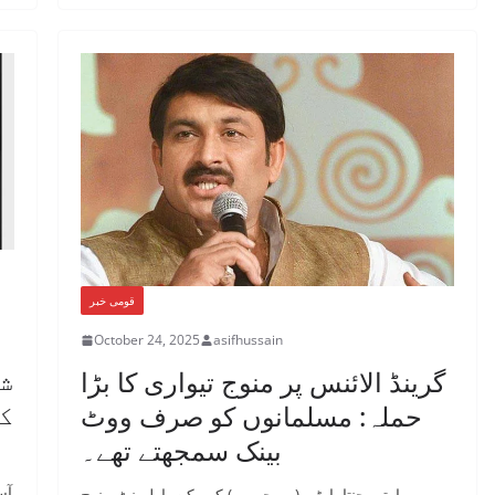
قومی خبر
October 24, 2025
asifhussain
ش
گرینڈ الائنس پر منوج تیواری کا بڑا
ک
حملہ: مسلمانوں کو صرف ووٹ
بینک سمجھتے تھے۔
آس
بھارتیہ جنتا پارٹی (بی جے پی) کے رکن پارلیمنٹ منوج