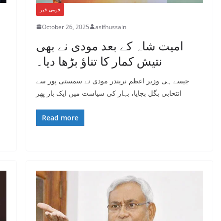
قومی خبر
October 26, 2025
asifhussain
امیت شاہ کے بعد مودی نے بھی
نتیش کمار کا تناؤ بڑھا دیا۔
جیسے ہی وزیر اعظم نریندر مودی نے سمستی پور سے
انتخابی بگل بجایا، بہار کی سیاست میں ایک بار پھر
Read more